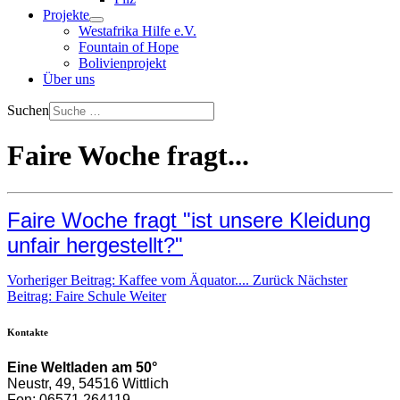
Projekte
Westafrika Hilfe e.V.
Fountain of Hope
Bolivienprojekt
Über uns
Suchen
Faire Woche fragt...
Faire Woche fragt "ist unsere Kleidung
unfair hergestellt?"
Vorheriger Beitrag: Kaffee vom Äquator....
Zurück
Nächster
Beitrag: Faire Schule
Weiter
Kontakte
Eine Weltladen am 50°
Neustr, 49, 54516 Wittlich
Fon: 06571 264119